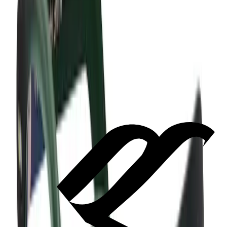
cultivée
Rester soi-même
Fabriquée à la main en Allemagne
Polissage
à la main
Charnière à rivets usinée
Couleur
56m
Données techniques
Caractéristiques
Trouver un revendeur près de chez toi
→