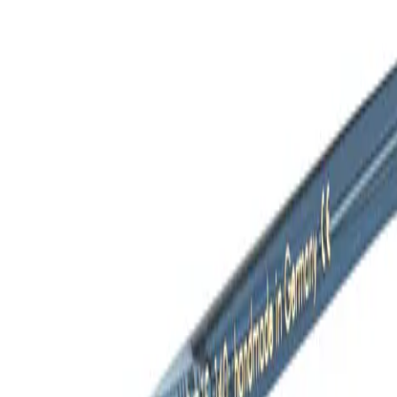
M6
M16
Titanium
Swing M35
M2
M9
M10
M14
C1
Swing M35
M2
M9
M10